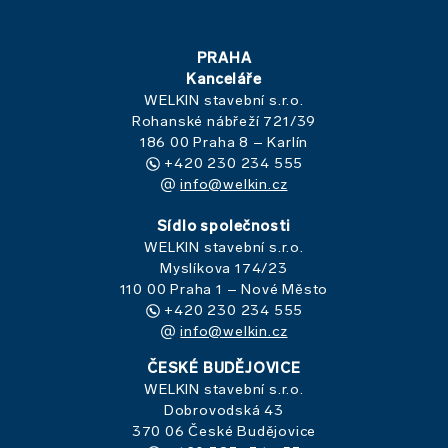
PRAHA
Kanceláře
WELKIN stavební s.r.o.
Rohanské nábřeží 721/39
186 00 Praha 8 – Karlín
+420 230 234 555
info@welkin.cz
Sídlo společnosti
WELKIN stavební s.r.o.
Myslíkova 174/23
110 00 Praha 1 – Nové Město
+420 230 234 555
info@welkin.cz
ČESKÉ BUDĚJOVICE
WELKIN stavební s.r.o.
Dobrovodská 43
370 06 České Budějovice