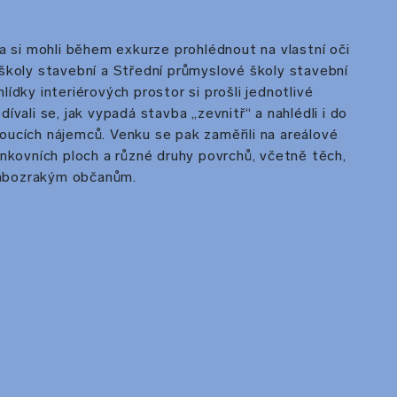
ka si mohli během exkurze prohlédnout na vlastní oči
školy stavební a Střední průmyslové školy stavební
ídky interiérových prostor si prošli jednotlivé
ívali se, jak vypadá stavba „zevnitř“ a nahlédli i do
ucích nájemců. Venku se pak zaměřili na areálové
enkovních ploch a různé druhy povrchů, včetně těch,
slabozrakým občanům.