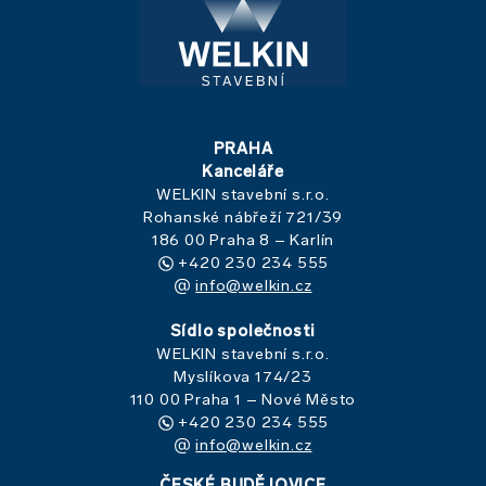
PRAHA
Kanceláře
WELKIN stavební s.r.o.
Rohanské nábřeží 721/39
186 00 Praha 8 – Karlín
+420 230 234 555
info@welkin.cz
Sídlo společnosti
WELKIN stavební s.r.o.
Myslíkova 174/23
110 00 Praha 1 – Nové Město
+420 230 234 555
info@welkin.cz
ČESKÉ BUDĚJOVICE